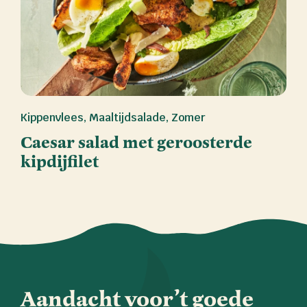
Kippenvlees
,
Maaltijdsalade
,
Zomer
Caesar salad met geroosterde
kipdijfilet
Aandacht voor’t goede