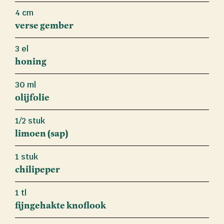
4 cm
verse gember
3 el
honing
30 ml
olijfolie
1/2 stuk
limoen (sap)
1 stuk
chilipeper
1 tl
fijngehakte knoflook