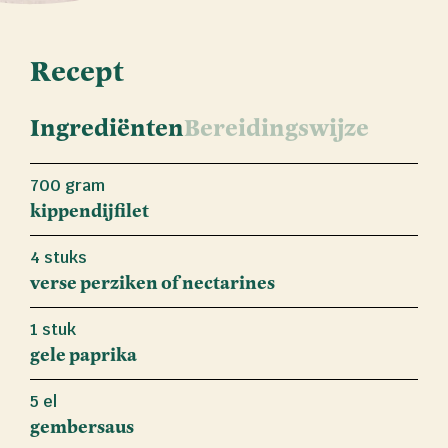
Recept
Ingrediënten
Bereidingswijze
700 gram
kippendijfilet
4 stuks
verse perziken of nectarines
1 stuk
gele paprika
5 el
gembersaus