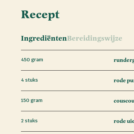
Recept
Ingrediënten
Bereidingswijze
450 gram
runder
4 stuks
rode pu
150 gram
cousco
2 stuks
rode ui