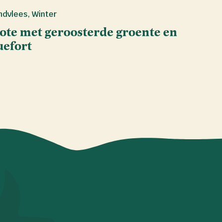
ndvlees
,
Winter
te met geroosterde groente en
uefort