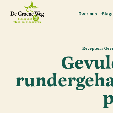
Over ons
Slage
Recepten
»
Gevu
Gevul
rundergehak
p