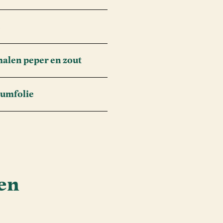
e
alen peper en zout
umfolie
en