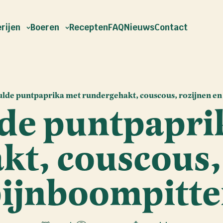
rijen
Boeren
Recepten
FAQ
Nieuws
Contact
lde puntpaprika met rundergehakt, couscous, rozijnen en
de puntpapri
t, couscous,
ijnboompitt