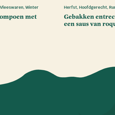
Vleeswaren
,
Winter
Herfst
,
Hoofdgerecht
,
Ru
pompoen met
Gebakken entreco
een saus van roq