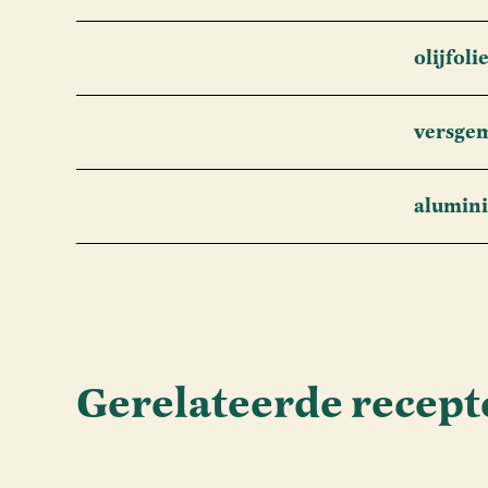
olijfoli
versgem
alumini
Gerelateerde recept