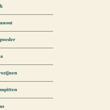
ok
Hanout
apoeder
ma
rozijnen
ompitten
as