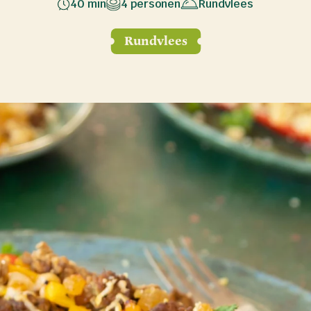
40 min
4 personen
Rundvlees
Rundvlees