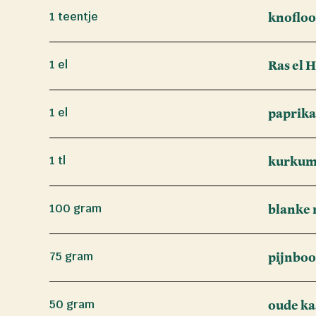
1 teentje
knoflo
1 el
Ras el 
1 el
paprik
1 tl
kurku
100 gram
blanke 
75 gram
pijnbo
50 gram
oude ka