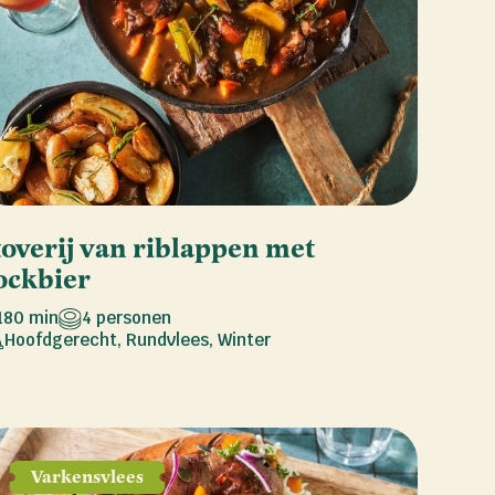
toverij van riblappen met
ockbier
180 min
4 personen
Hoofdgerecht
,
Rundvlees
,
Winter
Varkensvlees