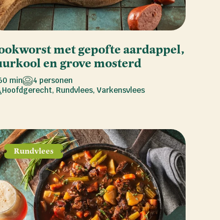
ookworst met gepofte aardappel,
uurkool en grove mosterd
60 min
4 personen
Hoofdgerecht
,
Rundvlees
,
Varkensvlees
Rundvlees