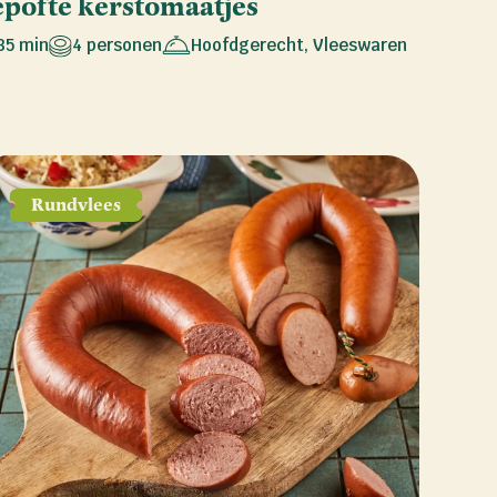
epofte kerstomaatjes
35 min
4 personen
Hoofdgerecht
,
Vleeswaren
Rundvlees