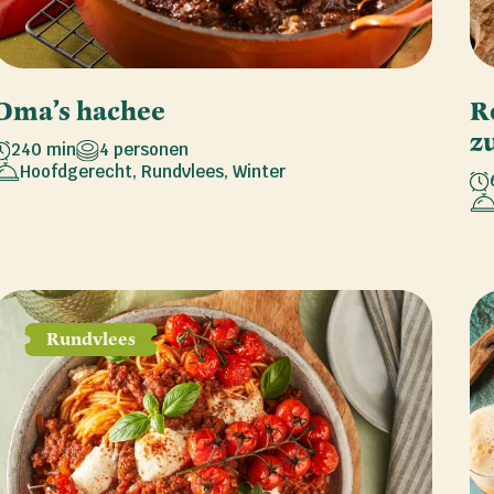
Oma’s hachee
R
z
240 min
4 personen
Hoofdgerecht
,
Rundvlees
,
Winter
Rundvlees