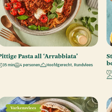
Pittige Pasta all ‘Arrabbiata’
S
b
35 min
4 personen
Hoofdgerecht
,
Rundvlees
Varkensvlees