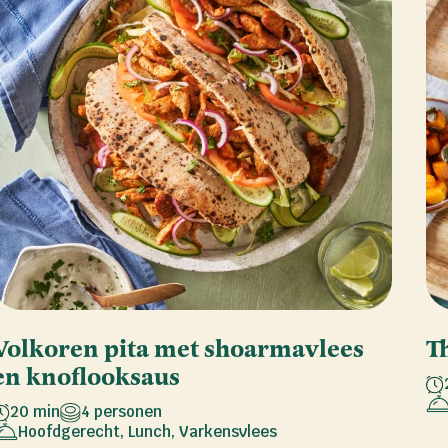
Volkoren pita met shoarmavlees
T
en knoflooksaus
20 min
4 personen
Hoofdgerecht
,
Lunch
,
Varkensvlees