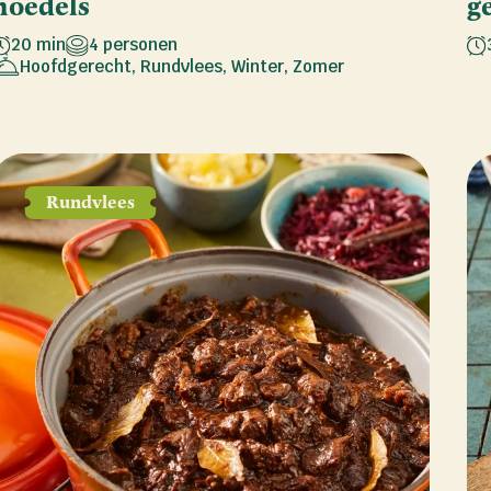
noedels
g
20 min
4 personen
Hoofdgerecht
,
Rundvlees
,
Winter
,
Zomer
Rundvlees