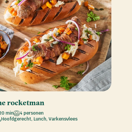
he rocketman
20 min
4 personen
Hoofdgerecht
,
Lunch
,
Varkensvlees