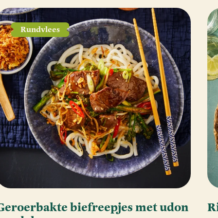
Rundvlees
Geroerbakte biefreepjes met udon
R